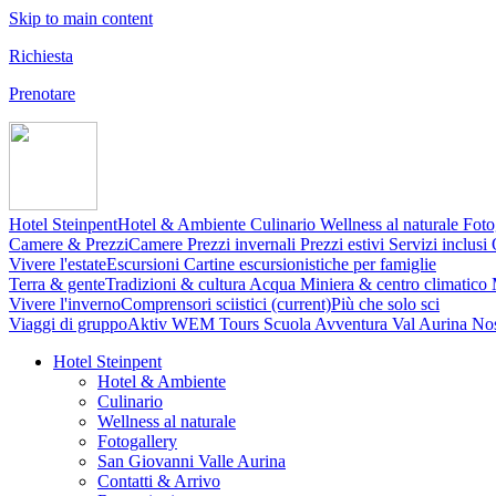
Skip to main content
Richiesta
Prenotare
Hotel Steinpent
Hotel & Ambiente
Culinario
Wellness al naturale
Foto
Camere & Prezzi
Camere
Prezzi invernali
Prezzi estivi
Servizi inclusi
Vivere l'estate
Escursioni
Cartine escursionistiche
per famiglie
Terra & gente
Tradizioni & cultura
Acqua
Miniera & centro climatico
Vivere l'inverno
Comprensori sciistici
(current)
Più che solo sci
Viaggi di gruppo
Aktiv WEM Tours
Scuola Avventura Val Aurina
Nos
Hotel Steinpent
Hotel & Ambiente
Culinario
Wellness al naturale
Fotogallery
San Giovanni Valle Aurina
Contatti & Arrivo