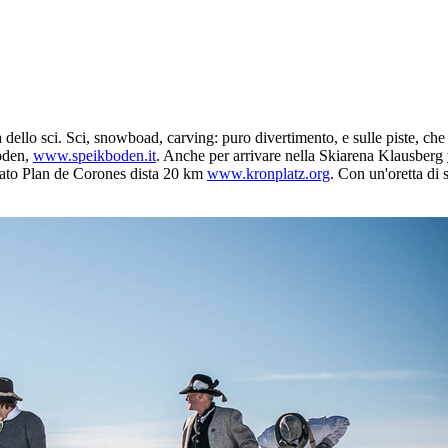
 dello sci. Sci, snowboad, carving: puro divertimento, e sulle piste, che
boden,
www.speikboden.it
. Anche per arrivare nella Skiarena Klausberg
omato Plan de Corones dista 20 km
www.kronplatz.org
. Con un'oretta di 